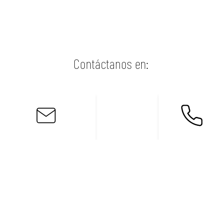
Contáctanos en:
contratacion@tht2024.com
+34 722 522 419
O rellena el formulario siguiente y nosotros nos
ponemos en contacto contigo.